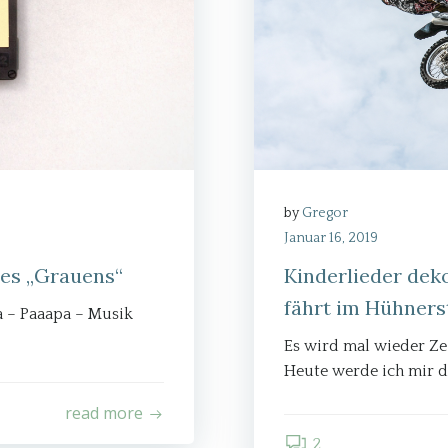
by
Gregor
Januar 16, 2019
des „Grauens“
Kinderlieder dek
fährt im Hühners
a – Paaapa – Musik
Es wird mal wieder Ze
Heute werde ich mir d
read more
2