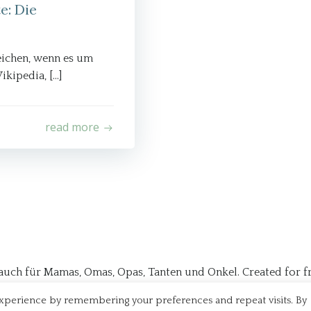
e: Die
eichen, wenn es um
ikipedia, […]
read more
auch für Mamas, Omas, Opas, Tanten und Onkel. Created for 
n Papa Blog aus Linz" ist eine Marke von
Gregor Schinko - digi
experience by remembering your preferences and repeat visits. By