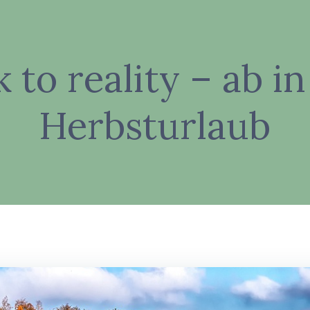
 to reality – ab i
Herbsturlaub