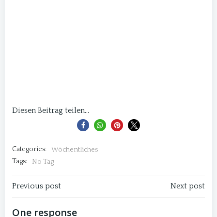
Diesen Beitrag teilen...
Categories:
Wöchentliches
Tags:
No Tag
Post
Post
Previous post
Next post
navigation
navigation
One response