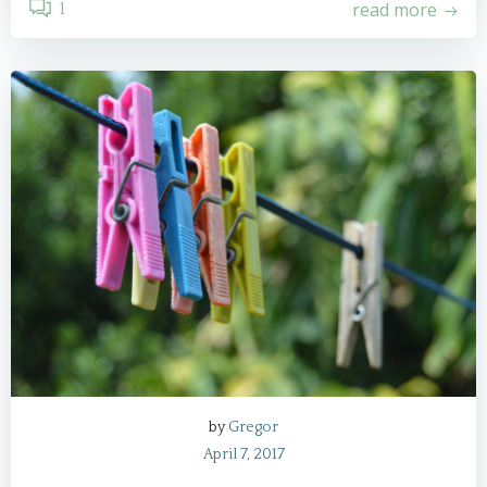
read more
1
by
Gregor
April 7, 2017