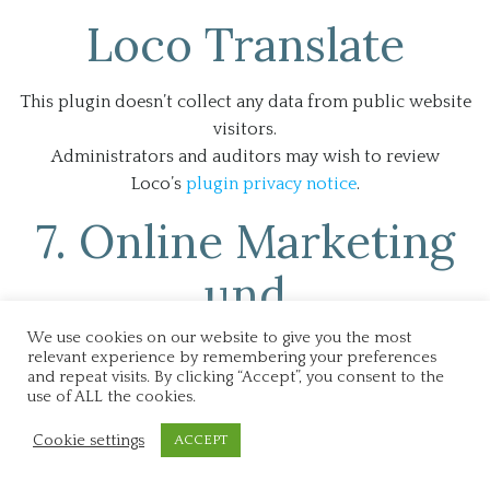
Loco Translate
This plugin doesn’t collect any data from public website
visitors.
Administrators and auditors may wish to review
Loco’s
plugin privacy notice
.
7. Online Marketing
und
Partnerprogramme
We use cookies on our website to give you the most
relevant experience by remembering your preferences
and repeat visits. By clicking “Accept”, you consent to the
use of ALL the cookies.
Amazon Partnerprogramm
Cookie settings
ACCEPT
Die Betreiber der Seiten nehmen am Amazon EU-